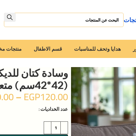
تجات
ر
هدايا وتحف للمناسبات
قسم الاطفال
منتجات م
وسادة كتان للدي
(42*42سم) متعددة الكميات
.00
–
EGP
120.00
عدد الخداديات