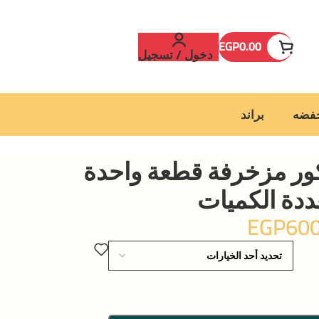
EGP
0.00
دخول / تسجيل
خفضه
براند
كور مزخرفة قطعة واحدة
EGP
600