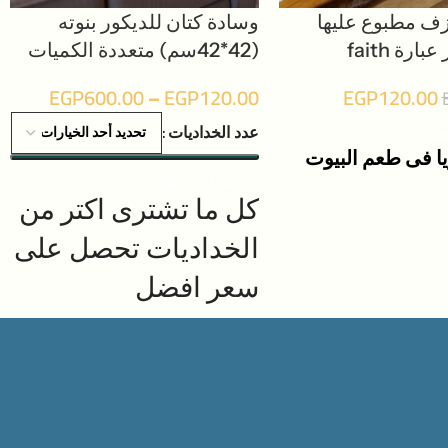
ف مطبوع عليها
وسادة كتان للديكور بنوته
رة faith
(42*42سم) متعددة الكميات
EGP
600.00
–
EGP
120.00
EGP
120.00
عدد الخداديات
سلة
ا فى طعم البيوت
تحديد أحد الخيارات
كل ما تشترى اكتر من
الخداديات تحصل على
سعر افضل
تتميز خامة المنتج بالقوة
والمتانة وعمر افتراضى
استمتع باستخدامه كوسادة
تحت الرأس أثناء النوم.