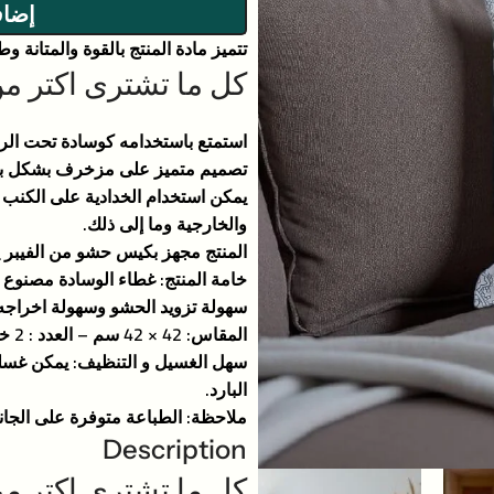
إضاف
تتميز مادة المنتج بالقوة والمتانة و
كل ما تشترى اكتر 
استمتع باستخدامه كوسادة تحت الرأس
تصميم متميز على مزخرف بشكل بطبا
يمكن استخدام الخدادية على الكنب 
والخارجية وما إلى ذلك.
المنتج مجهز بكيس حشو من الفيبر 
خامة المنتج: غطاء الوسادة مصنوع 
سهولة تزويد الحشو وسهولة اخراجه
المقاس: 42 × 42 سم – العدد : 2 خدادية كتان بداخلهما كيس حشو فيبر.
سهل الغسيل و التنظيف: يمكن غسل
البارد.
ملاحظة: الطباعة متوفرة على الجان
Description
كل ما تشترى اكتر 