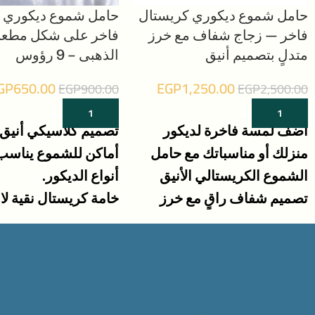
حامل شموع ديكوري كريستال
حامل شموع ديكوري 
فاخر — زجاج شفاف مع خرز
فاخر على شكل مطعم 
متدلٍ بتصميم أنيق
الذهبى – 9 رؤوس
GP
650.00
EGP
1,250.00
EGP
900.00
EGP
2,500.00
إضافة إلى السلة
إضافة إلى السلة
أضف لمسة فاخرة لديكور
منزلك أو مناسباتك مع حامل
أماكن للشموع يناسب
الشموع الكريستالي الأنيق
أنواع الديكور.
تصميم شفاف راقٍ مع خرز
خامة كريستال نقية لا
كريستال متدلٍ يعكس الإضاءة
لمسات ذهبية تضيف ف
بسحر خاص
للمكان.
مثالي لقاعات الأفراح، وحفلات
قاعدة كريستال مشطو
الاستقبال.
ثبات وأناقة في نفس 
مثالى لتزيين المنزل
مثالي للاستخدام في 