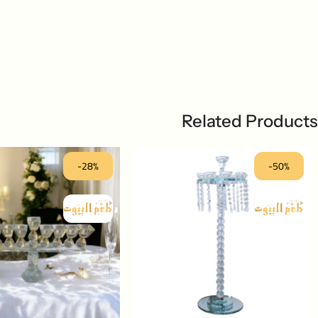
Related Products
-28%
-50%