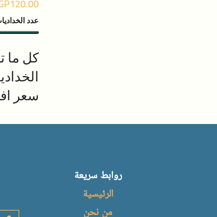
GP
120.00
والمتانة وعمر افتراضى
عدد الخداديا
استمتع باستخدامه كوسادة
تحت الرأس أثناء النوم.
تحديد أحد الخ
كل ما ت
المنتج مجهز بكيس حشو من
الفيبر يمكن ملؤه حسب
الخداد
الحاجة
سعر اف
استمتع باستخدام الوسادة
تتميز خامة 
كديكور في منزلك أو وضعها
والمتانة 
تحت رأسك أثناء النوم لأن مادة
استمتع با
المنتج مصنوعة من الكتان أو
تحت الرأس 
تقديمها لأحبائك كهدية
روابط سريعة
المنتج مج
الفيبر يم
الرئيسية
الحاجة
من نحن