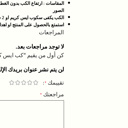
الصور
الكب يكفى سكوب ايس كريم او 2 سكوب حجم صغير
استمتع بالحصول على المنتج او اهد
المراجعات
لا توجد مراجعات بعد.
كن أول من يقيم “كب ايس كر
لن يتم نشر عنوان بريدك الإل
تقييمك
*
مراجعتك
*