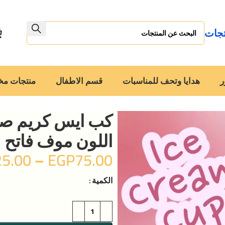
تجات
ر
هدايا وتحف للمناسبات
قسم الاطفال
منتجات م
كب ايس كريم صغي
اللون موف فاتح
25.00
–
EGP
75.00
الكمية