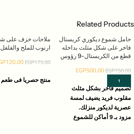
Related Products
حامل شموع ديكوري كريستال
ملاحات خزف على ش
-31%
-33%
فاخر على شكل مثلث بداخله
ارنوب للملح والفلفل
قطع من الكريستال-9 رؤوس
GP
120.00
EGP
175.00
EGP
500.00
EGP
750.00
إضافة إلى السلة
منتج حصريا فى طعم ا
إضافة إلى السلة
تصميم فاخر بشكل مثلث
مقلوب فريد يضيف لمسة
عصرية لديكور منزلك.
مزود بـ 9 أماكن للشموع
لإضاءة دافئة وأجواء راقية.