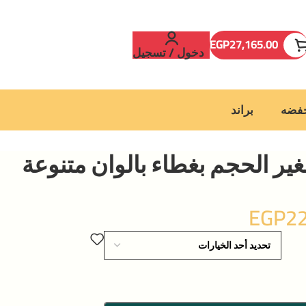
EGP
27,165.00
دخول / تسجيل
خفضه
براند
ر الحجم بغطاء بالوان متنوعة
EGP
2