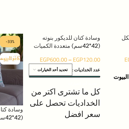
كل
وسادة كتان للديكور بنوته
-33%
-33%
(42*42سم) متعددة الكميات
EGP
600.00
–
EGP
120.00
E
عدد الخداديات
لبيوت
تحديد أحد الخيارات
كل ما تشترى اكتر من
الخداديات تحصل على
وسادة كتا
سعر افضل
(42*42سم) متعددة الكميات
تتميز خامة المنتج بالقوة