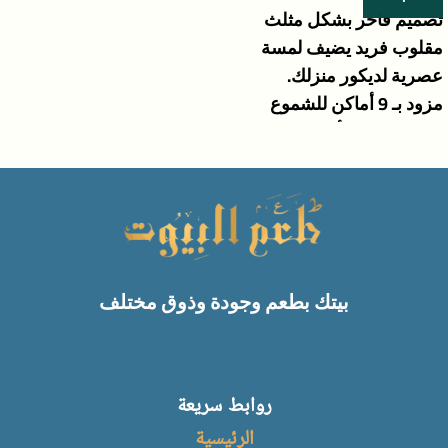
تصميم فاخر بشكل مثلث
مقلوب فريد يضيف لمسة
عصرية لديكور منزلك.
مزود بـ 9 أماكن للشموع
لإضاءة دافئة وأجواء راقية.
مصنوع من كريستال عالي
الجودة مع تفاصيل فقاعات
داخلية تضفي بريقًا ساحرًا.
قاعدة متينة وأنيقة لضمان
ثبات الحامل بأمان.
بيتك بطعم وجودة وذوق مختلف
مثالي لتزيين طاولات السفرة،
غرف المعيشة، الكونسول أو
ديكور المناسبات
روابط سريعة
الرئيسية