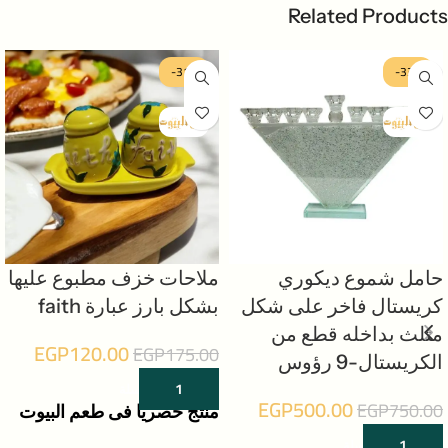
Related Products
-31%
-33%
حامل شموع ديكوري
ملاحات خزف مطبوع عليها
كريستال فاخر على شكل
بشكل بارز عبارة faith
مثلث بداخله قطع من
EGP
120.00
EGP
175.00
الكريستال-9 رؤوس
إضافة إلى السلة
EGP
500.00
EGP
750.00
منتج حصريا فى طعم البيوت
إضافة إلى السلة