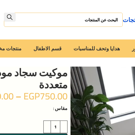
تجات
ر
هدايا وتحف للمناسبات
قسم الاطفال
منتجات م
موكيت سجاد مود
متعددة
.00
–
EGP
750.00
مقاس