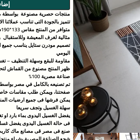
إضاف
منتجات حصرية مصنوعة بواسطة مو
تتميز بالجودة التى تناسب عملائنا ال
متوافر من المنتج مقاس 133*190سم ومقاس 150*215سم
مثالية لغرف المعيشة وللاستقبال و
تصميم مودرن ستايل يناسب جميع الدي
اليومي
مقاومة للبقع وسهلة التنظيف – تغسل
ظهر المنتج مصنوع من القماش لتحم
صناعة مصرية 100%
تم تصنيعه بالكامل في مصر بواسط
صفحتنا، ويمكن طلب مقاسات خاصة
يمكن فرشها فى جميع ارضيات المنز
سهلة الغسيل وتجف سريعا
يفضل الغسيل اليدوى بماء بارد او 
فى حالة الغسيل اليدوى يفضل غسله
صنع فى مصر قى مصانع ماك كاربت
شجع الصناعة المصرية بشراء منتجاتن