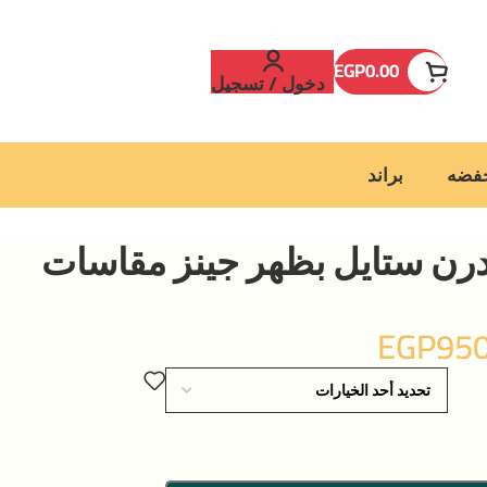
EGP
0.00
دخول / تسجيل
خفضه
براند
رن ستايل بظهر جينز مقاسات
EGP
950