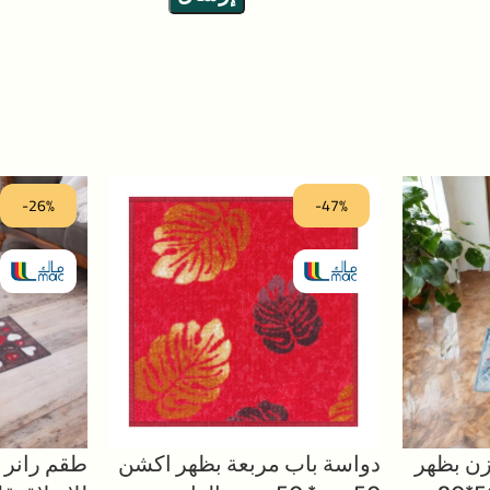
-26%
-47%
زن بظهر
دواسة باب مربعة بظهر اكشن
طقم رانر 