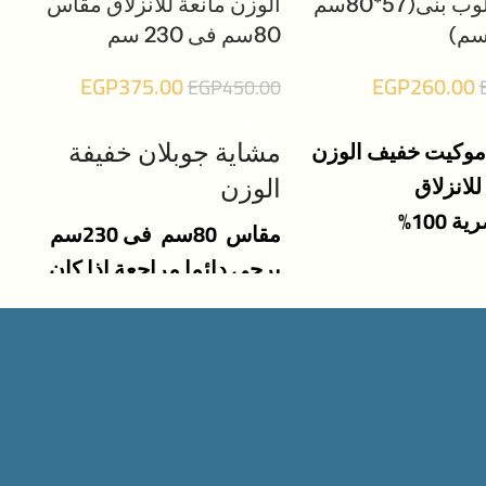
للانزلاق قلوب بنى(57*80سم
الوزن مانعة للانزلاق مقاس
80سم فى 230 سم
EGP
375.00
EGP
260.00
EGP
450.00
سلة
إضافة إلى السلة
موكيت خفيف الوزن
مشاية جوبلان خفيفة
للانزلاق
الوزن
 100%
مقاس 80سم فى 230سم
يرجى دائما مراجعة اذا كان
المقاس يناسبك حيث ان جميع
المقاسات موضحة فى شرح
تفاصيل المنتج