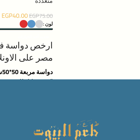
متعددة
طريقة الشراء للحصول على
سعر افضل : عند اختيار قطعة
EGP
40.00
EGP
75.00
واحدة ستجد السعر 95جنيه
لون
للدواسة وعند اختيار قطعتان
تحديد أحد الخيارات
من الاختيارات ستجد سعرهم
ارخص دواسة ف
180جنيه اى ان الدواسة
مصر على الاونل
اصبحت ب 90 وعند اختيار 3
دوا
قطع ستجدهم ب 255 جنيه اى
اكشن قابل للصق فى
ان الدواسة اصبحت ب 85جنيه
الارضيات
وعند اختيار 4 قطع ستجدهم ب
يستخدم كدواسة باب
320 جنيه اى ان الدواسة
يستخدم كبلاطات عند
اصبحت ب 80 جنيه
واحدة بعد الاخرى
اختار اللون الذى ينا