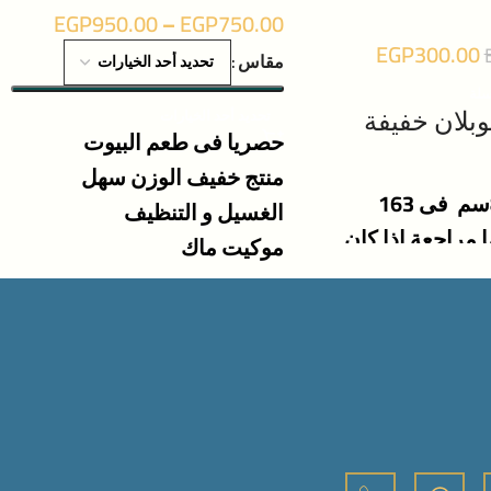
EGP
950.00
–
EGP
750.00
EGP
300.00
مقاس
سلة
تحديد أحد الخيارات
بلان خفيفة
حصريا فى طعم البيوت
منتج خفيف الوزن سهل
الغسيل و التنظيف
 مراجعة اذا كان
موكيت ماك
اسبك حيث ان جميع
صنع فى مصر
 موضحة فى شرح
نتج