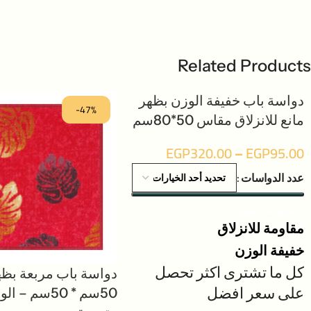
Related Products
دواسة باب خفيفة الوزن بظهر
-47%
-33%
مانع للانزلاق مقاس 50*80سم
EGP
320.00
–
EGP
95.00
عدد الدواسات
تحديد أحد الخيارات
مقاومة للانزلاق
خفيفة الوزن
كل ما تشترى اكثر تحصل
دواسة باب مربعة بظ
على سعر افضل
50سم * 50سم – ا