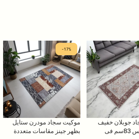
-17%
د جوبلان خفيف
موكيت سجاد مودرن ستايل
الوزن مقاس 83سم فى
بظهر جينز مقاسات متعددة