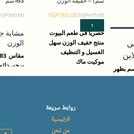
سم) – خفيفة الوزن
163سم
EGP
365.00
EGP
350.00
EGP
475.00
إضافة إلى السلة
إضافة إلى ال
حصريا فى طعم البيوت
مشاية جو
منتج خفيف الوزن سهل
ى
الوزن
الغسيل و التنظيف
اين
مقاس 83سم فى 163
موكيت ماك
يرجى دائما
سة مربعة 50*50سم بظهر
صنع فى مصر
المقاس ين
المقاسات
تفاصيل الم
 وضعهم
روابط سريعة
الرئيسية
سبك من
من نحن