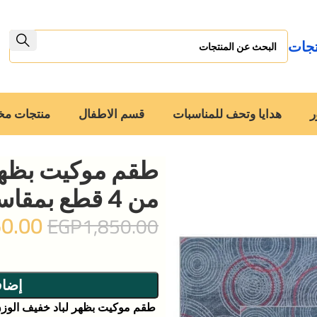
تجات
ر
هدايا وتحف للمناسبات
قسم الاطفال
منتجات م
طقم موكيت بظهر 
من 4 قطع بمقاسات مختلفة- رمادى
50.00
EGP
1,850.00
إضاف
طقم موكيت بظهر لباد خفيف الوزن