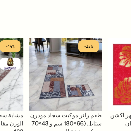
-14%
-23%
هر اكشن
طقم رانر موكيت سجاد مودرن
مشاية سجا
لوان
ستايل (66×180 سم و 43×70