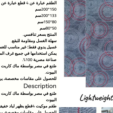
الطقم عبارة عن 4 قطع عبارة عن
150*200سم
133*200سم
80*150سم
50*80سم
المنتج بسعر تنافسي.
سهلة الغسل ومقاومة للبقع.
غسيل يدوي فقط؛ غير مناسب للغسي
يمكن استخدامها في جميع غرف الم
صناعة مصرية 100%.
صُنع في مصر بواسطة ماك كاربت . ت
البيوت.
للحصول على مقاسات مخصصة، يرجى الاتصال بـ taam.elbyoot على 0
Description
صُنع في مصر بواسطة ماك كاربت . ت
البيوت
طقم موكيت 4قطع بظهر لباد خفيف الوزن وسمك رفيع