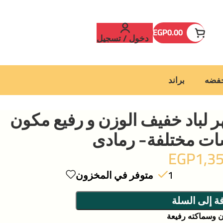
EGP
0.00
دخول / تسجيل
خفضه
براند
لباد خفيف الوزن و رفيع مكون
EGP
1,3
1 متوفر في المخزون
ة إلى السلة
 وسماكته رفيعة