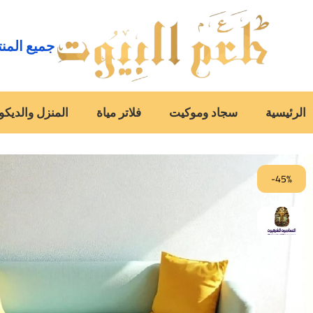
جميع المن
الرئيسية
سجاد وموكيت
فلاتر مياة
المنزل والديكو
-45%