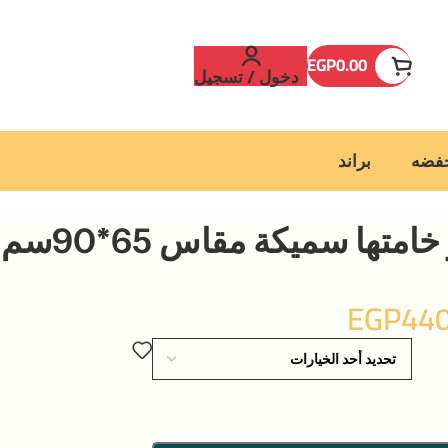
EGP
0.00
دخول / تسجيل
خفضه
براند
دواسة باب سوبر خامتها سميكة مقاس 65*90سم
EGP
440