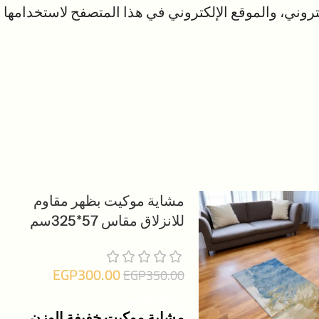
روني، والموقع الإلكتروني في هذا المتصفح لاستخدامها
مشاية موكيت بظهر مقاوم
-14%
للانزلاق مقاس 57*325سم
بيعت كلها
EGP
300.00
EGP
350.00
قراءة المزيد
مشاية موكيت خفيفة الوزن