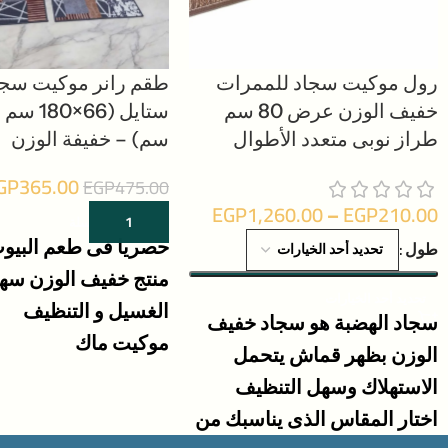
رول موكيت سجاد للممرات
طقم رانر موكيت سجا
خفيف الوزن عرض 80 سم
طراز نوبى متعدد الأطوال
سم) – خفيفة الوزن
GP
365.00
EGP
475.00
EGP
1,260.00
–
EGP
210.00
إضافة إلى السلة
حصريا فى طعم البيو
طول
منتج خفيف الوزن سه
تحديد أحد الخيارات
الغسيل و التنظيف
سجاد الهضبة هو سجاد خفيف
موكيت ماك
الوزن بظهر قماش يتحمل
صنع فى مصر
الاستهلاك وسهل التنظيف
اختار المقاس الذى يناسبك من