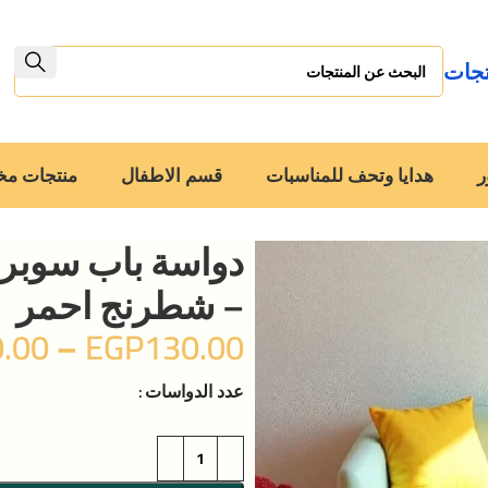
تجات
ر
هدايا وتحف للمناسبات
قسم الاطفال
منتجات م
– شطرنج احمر
.00
–
EGP
130.00
عدد الدواسات