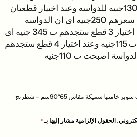
واحدة ستجد السعر 130جنيه للدواسة وعند اختيار قطعتان
من الاختيارات ستجد سعرهم 250جنيه اى ان الدواسة
اصبحت ب 125 وعند اختيار 3 قطع ستجدهم ب 345 جنيه اى
ان الدواسة اصبحت ب 115جنيه وعند اختيار 4 قطع ستجدهم
كن أول من يقيم “دواسة باب سوبر خامتها سميكة مقاس 65*90سم – شطرنج
كتروني.
الحقول الإلزامية مشار إليها بـ
*