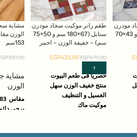
د مودرن
طقم رانر موكيت سجاد مودرن
مشاية سجا
ستايل (66×180 سم و 43×70
ستايل (67×180 سم و 50×75
سم) – خفيفة الوزن – احمر
153سم
EGP
420.00
E
EGP
350.00
EGP
475.00
إضافة إلى السلة
إضافة إلى ال
ت
حصريا فى طعم البيوت
مشاية جو
ل
منتج خفيف الوزن سهل
الوزن
الغسيل و التنظيف
مقاس 83سم فى 153
موكيت ماك
يرجى دائما
صنع فى مصر
المقاس ين
المقاسات