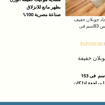
بظهر مانع للانزلاق
صناعة مصرية 100%
د جوبلان خفيف
الوزن مقاس 83سم فى
EGP
250.00
سلة
بلان خفيفة
 مراجعة اذا كان
اسبك حيث ان جميع
 موضحة فى شرح