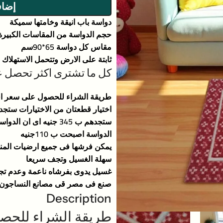
إضاف
دواسة باب انيقة وخامتها سميكة
حجم الدواسة من المقاسات الكبيرة
مقاس كل دواسة 65*90سم
ثابتة على الارض وتتحمل الاستهلاك
كل ما تشترى اكثر تحصل 
الدواسة اصبحت ب 110جنيه
يمكن فرشها فى جميع ارضيات المن
سهلة الغسيل وتجف سريعا
غسيل يدوى بفرشاه ناعمة وعدم تج
صنع فى مصر قى مصانع النساجون 
Description
طريقة الشراء للحصو