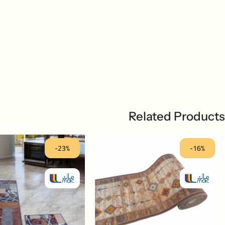
Related Products
-23%
-16%