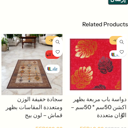
Related Products
-36%
-47%
بيعت كلها
دواسة باب مربعة بظهر
سجادة خفيفة الوزن
اكشن 50سم * 50سم –
ومتعددة المقاسات بظهر
الوان متعددة
قماش – لون بيج