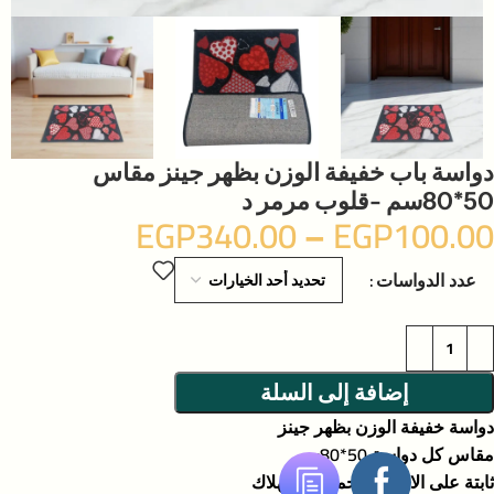
دواسة باب خفيفة الوزن بظهر جينز مقاس
50*80سم -قلوب مرمر د
EGP
340.00
–
EGP
100.00
عدد الدواسات
إضافة إلى السلة
دواسة خفيفة الوزن بظهر جينز
مقاس كل دواسة 50*80سم
ثابتة على الارض وتتحمل الاستهلاك